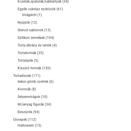
34
Ecsetek,spatulák,habkártyák
34
termék
61
Egyéb cukrász eszközök
61
1
termék
Virágdrót
1
termék
12
Nyújtók
12
termék
13
Stencil sablonok
13
termék
194
Szilikon termékek
194
termék
4
Torta állvány és tartók
4
termék
35
Tortaformák
35
termék
5
Tortatiplik
5
termék
120
Kiszúró formák
120
termék
171
Tortadíszek
171
termék
6
dekor gömb szettek
6
termék
8
Koronák
8
termék
10
Selyemvirágok
10
termék
34
Műanyag figurák
34
termék
94
Beszúrók
94
termék
112
Ünnepek
112
termék
13
Halloween
13
termék