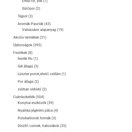
termék
1
Emul-co, yilk
1
termék
2
Sütőpor
2
termék
3
Tejpor
3
termék
43
Aromák-Paszták
43
termék
19
Vattacukor alapanyag
19
termék
31
Akciós termékek
31
termék
395
Újdonságok
395
termék
8
Festékek
8
termék
1
festék filc
1
termék
3
Gél állagú
3
termék
1
Lüszter porok,ehető csillám
1
termék
2
Por állagú
2
termék
2
zsírban oldódó
2
termék
504
Cukrászkellék
504
termék
39
Konyhai eszközök
39
termék
4
Nyalóka jégkrém pálca
4
termék
3
Polokarbonát formák
3
termék
35
Díszítő csövek, habzsákok
35
termék