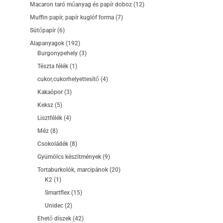
termék
12
Macaron taró műanyag és papír doboz
12
termék
7
Muffin papír, papír kuglóf forma
7
termék
6
Sütőpapír
6
termék
192
Alapanyagok
192
termék
3
Burgonypehely
3
termék
1
Tészta félék
1
termék
4
cukor,cukorhelyettesítő
4
termék
3
Kakaópor
3
termék
5
Keksz
5
termék
4
Lisztfélék
4
termék
8
Méz
8
termék
8
Csokoládék
8
termék
9
Gyümölcs készítmények
9
termék
20
Tortaburkolók, marcipánok
20
1
termék
K2
1
termék
15
Smartflex
15
termék
2
Unidec
2
termék
42
Ehető díszek
42