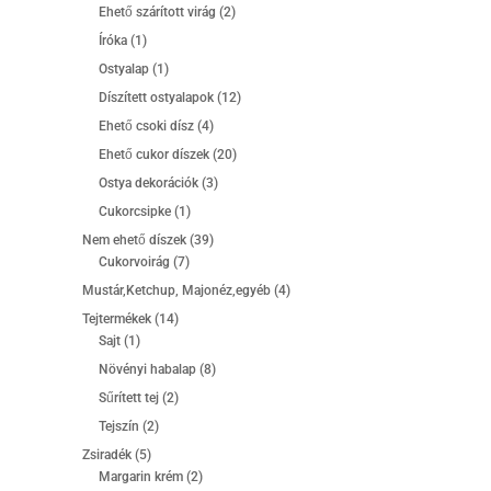
termék
2
Ehető szárított virág
2
termék
1
Íróka
1
termék
1
Ostyalap
1
termék
12
Díszített ostyalapok
12
termék
4
Ehető csoki dísz
4
termék
20
Ehető cukor díszek
20
termék
3
Ostya dekorációk
3
termék
1
Cukorcsipke
1
termék
39
Nem ehető díszek
39
7
termék
Cukorvoirág
7
termék
4
Mustár,Ketchup, Majonéz,egyéb
4
termék
14
Tejtermékek
14
1
termék
Sajt
1
termék
8
Növényi habalap
8
termék
2
Sűrített tej
2
termék
2
Tejszín
2
termék
5
Zsiradék
5
termék
2
Margarin krém
2