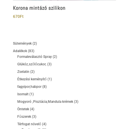
Korona mintázó szilikon
670
Ft
2
Sütemények
2
termék
83
Adalékok
83
termék
2
Formaleválasztó Spray
2
termék
3
Glükóz,szőlőcukor,
3
termék
2
Zselatin
2
termék
1
Étkezési keményítő
1
termék
8
fagyipor,habpor
8
termék
1
Isomalt
1
termék
3
Mogyoró ,Pisztácia,Mandula krémek
3
termék
4
Öntetek
4
termék
3
Fűszerek
3
termék
4
Térfogat növelő
4