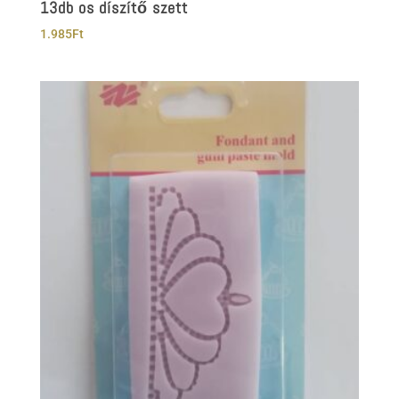
13db os díszítő szett
1.985
Ft