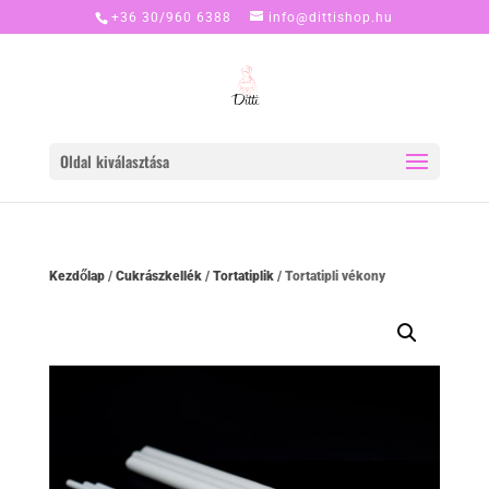
+36 30/960 6388
info@dittishop.hu
Oldal kiválasztása
Kezdőlap
/
Cukrászkellék
/
Tortatiplik
/ Tortatipli vékony