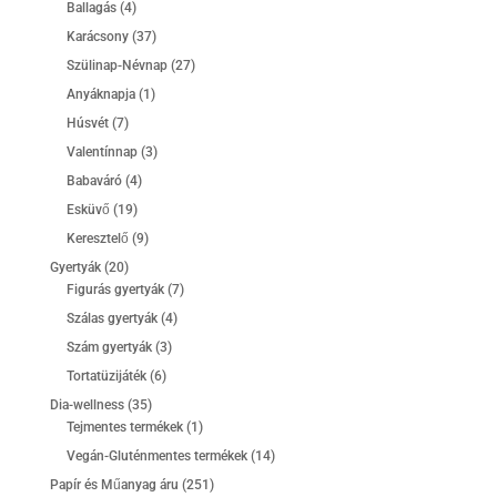
4
Ballagás
4
termék
37
Karácsony
37
termék
27
Szülinap-Névnap
27
termék
1
Anyáknapja
1
termék
7
Húsvét
7
termék
3
Valentínnap
3
termék
4
Babaváró
4
termék
19
Esküvő
19
termék
9
Keresztelő
9
termék
20
Gyertyák
20
termék
7
Figurás gyertyák
7
termék
4
Szálas gyertyák
4
termék
3
Szám gyertyák
3
termék
6
Tortatüzijáték
6
termék
35
Dia-wellness
35
termék
1
Tejmentes termékek
1
termék
14
Vegán-Gluténmentes termékek
14
termék
251
Papír és Műanyag áru
251