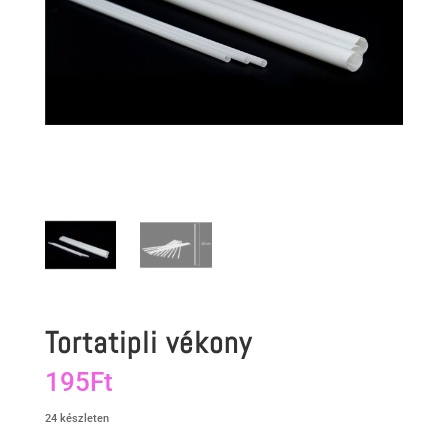
Tortatipli vékony
195
Ft
24 készleten