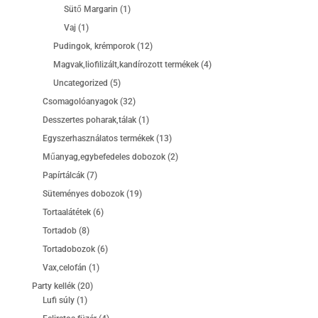
termék
1
Sütő Margarin
1
termék
1
Vaj
1
termék
12
Pudingok, krémporok
12
termék
4
Magvak,liofilizált,kandírozott termékek
4
termék
5
Uncategorized
5
termék
32
Csomagolóanyagok
32
termék
1
Desszertes poharak,tálak
1
termék
13
Egyszerhasználatos termékek
13
termék
2
Műanyag,egybefedeles dobozok
2
termék
7
Papírtálcák
7
termék
19
Süteményes dobozok
19
termék
6
Tortaalátétek
6
termék
8
Tortadob
8
termék
6
Tortadobozok
6
termék
1
Vax,celofán
1
termék
20
Party kellék
20
1
termék
Lufi súly
1
termék
4