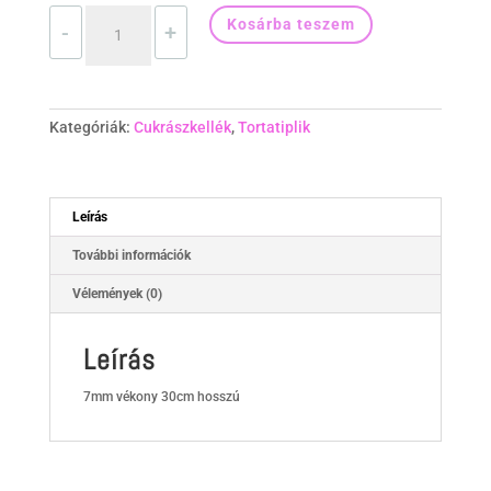
Tortatipli
Kosárba teszem
-
+
vékony
mennyiség
Kategóriák:
Cukrászkellék
,
Tortatiplik
Leírás
További információk
Vélemények (0)
Leírás
7mm vékony 30cm hosszú