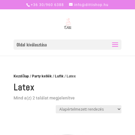
+36 30/960 6388
info@dittishop.hu
Oldal kiválasztása
Kezdőlap
/
Party kellék
/
Lufik
/ Latex
Latex
Mind a(z) 2 találat megjelenítve