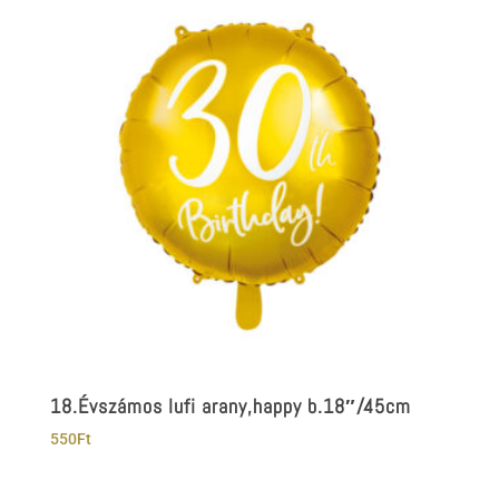
18.Évszámos lufi arany,happy b.18″/45cm
550
Ft