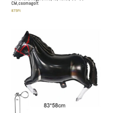
CM,csomagolt
875
Ft