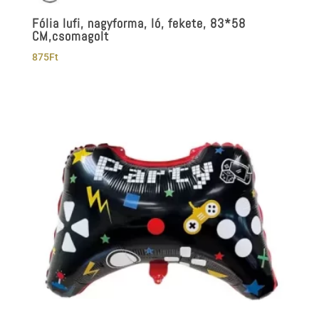
Fólia lufi, nagyforma, ló, fekete, 83*58
CM,csomagolt
875
Ft