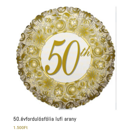
50.évfordulósfólia lufi arany
1.500
Ft