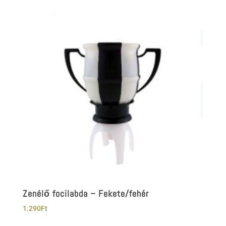
Zenélő focilabda – Fekete/fehér
1.290
Ft