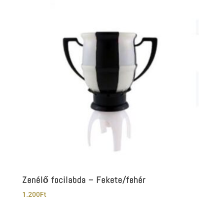
Zenélő focilabda – Fekete/fehér
1.200
Ft