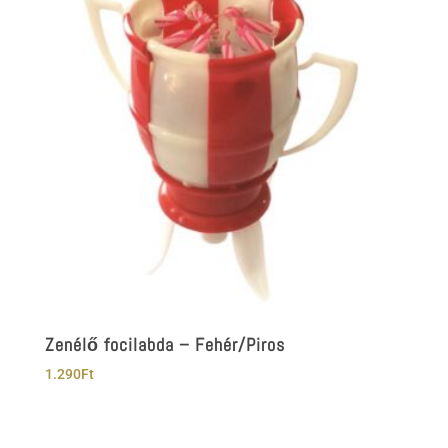
Zenélő focilabda – Fehér/Piros
1.290
Ft