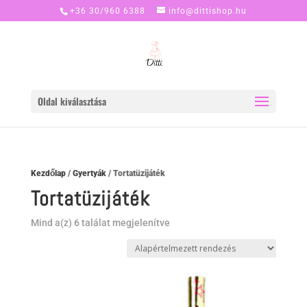
+36 30/960 6388
info@dittishop.hu
Oldal kiválasztása
Kezdőlap
/
Gyertyák
/ Tortatüzijáték
Tortatüzijáték
Mind a(z) 6 találat megjelenítve