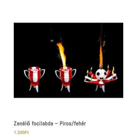
Zenélő focilabda – Piros/fehér
1.200
Ft