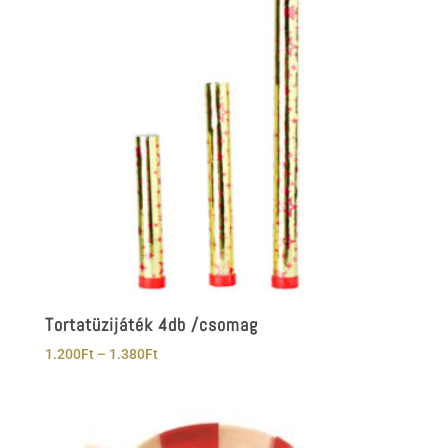
Tortatüzijáték 4db /csomag
Ártartomány:
1.200
Ft
–
1.380
Ft
1.200Ft
-
1.380Ft