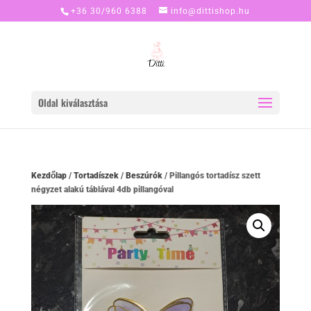
+36 30/960 6388
info@dittishop.hu
Oldal kiválasztása
Kezdőlap
/
Tortadíszek
/
Beszúrók
/ Pillangós tortadísz szett
négyzet alakú táblával 4db pillangóval