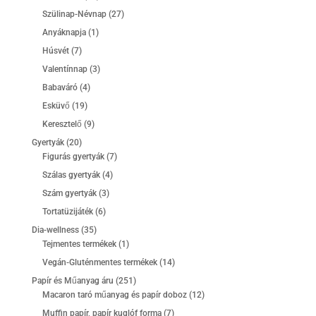
termék
27
Szülinap-Névnap
27
termék
1
Anyáknapja
1
termék
7
Húsvét
7
termék
3
Valentínnap
3
termék
4
Babaváró
4
termék
19
Esküvő
19
termék
9
Keresztelő
9
termék
20
Gyertyák
20
termék
7
Figurás gyertyák
7
termék
4
Szálas gyertyák
4
termék
3
Szám gyertyák
3
termék
6
Tortatüzijáték
6
termék
35
Dia-wellness
35
termék
1
Tejmentes termékek
1
termék
14
Vegán-Gluténmentes termékek
14
termék
251
Papír és Műanyag áru
251
termék
12
Macaron taró műanyag és papír doboz
12
termék
7
Muffin papír, papír kuglóf forma
7