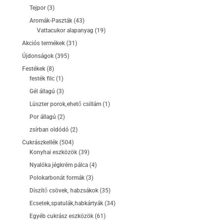
termék
3
Tejpor
3
termék
43
Aromák-Paszták
43
termék
19
Vattacukor alapanyag
19
termék
31
Akciós termékek
31
termék
395
Újdonságok
395
termék
8
Festékek
8
termék
1
festék filc
1
termék
3
Gél állagú
3
termék
1
Lüszter porok,ehető csillám
1
termék
2
Por állagú
2
termék
2
zsírban oldódó
2
termék
504
Cukrászkellék
504
termék
39
Konyhai eszközök
39
termék
4
Nyalóka jégkrém pálca
4
termék
3
Polokarbonát formák
3
termék
35
Díszítő csövek, habzsákok
35
termék
34
Ecsetek,spatulák,habkártyák
34
termék
61
Egyéb cukrász eszközök
61