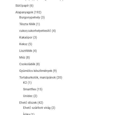
termék
6
Sütőpapír
6
termék
192
Alapanyagok
192
termék
3
Burgonypehely
3
termék
1
Tészta félék
1
termék
4
cukor,cukorhelyettesítő
4
termék
3
Kakaópor
3
termék
5
Keksz
5
termék
4
Lisztfélék
4
termék
8
Méz
8
termék
8
Csokoládék
8
termék
9
Gyümölcs készítmények
9
termék
20
Tortaburkolók, marcipánok
20
1
termék
K2
1
termék
15
Smartflex
15
termék
2
Unidec
2
termék
42
Ehető díszek
42
termék
2
Ehető szárított virág
2
termék
1
Íróka
1