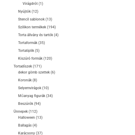
1
termék
Virágdrót
1
termék
12
Nyújtók
12
termék
13
Stencil sablonok
13
termék
194
Szilikon termékek
194
termék
4
Torta állvány és tartók
4
termék
35
Tortaformák
35
termék
5
Tortatiplik
5
termék
120
Kiszúró formák
120
termék
171
Tortadíszek
171
termék
6
dekor gömb szettek
6
termék
8
Koronák
8
termék
10
Selyemvirágok
10
termék
34
Műanyag figurák
34
termék
94
Beszúrók
94
termék
112
Ünnepek
112
termék
13
Halloween
13
termék
4
Ballagás
4
termék
37
Karácsony
37