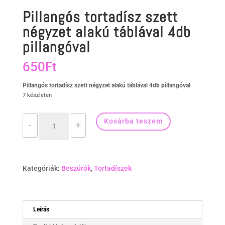
Pillangós tortadísz szett
négyzet alakú táblával 4db
pillangóval
650
Ft
Pillangós tortadísz szett négyzet alakú táblával 4db pillangóval
7 készleten
Pillangós
Kosárba teszem
-
+
tortadísz
szett
négyzet
alakú
táblával
Kategóriák:
Beszúrók
,
Tortadíszek
4db
pillangóval
mennyiség
Leírás