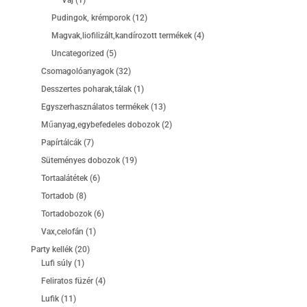
Vaj
1
termék
12
Pudingok, krémporok
12
termék
4
Magvak,liofilizált,kandírozott termékek
4
termék
5
Uncategorized
5
termék
32
Csomagolóanyagok
32
termék
1
Desszertes poharak,tálak
1
termék
13
Egyszerhasználatos termékek
13
termék
2
Műanyag,egybefedeles dobozok
2
termék
7
Papírtálcák
7
termék
19
Süteményes dobozok
19
termék
6
Tortaalátétek
6
termék
8
Tortadob
8
termék
6
Tortadobozok
6
termék
1
Vax,celofán
1
termék
20
Party kellék
20
1
termék
Lufi súly
1
termék
4
Feliratos füzér
4
termék
11
Lufik
11