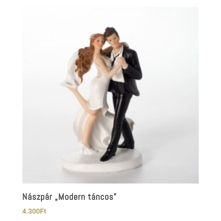
Nászpár „Modern táncos”
4.300
Ft