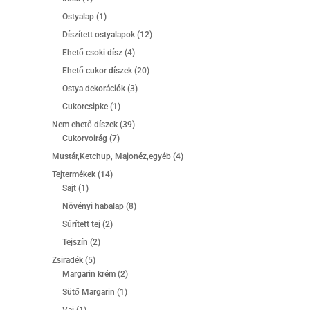
termék
1
Ostyalap
1
termék
12
Díszített ostyalapok
12
termék
4
Ehető csoki dísz
4
termék
20
Ehető cukor díszek
20
termék
3
Ostya dekorációk
3
termék
1
Cukorcsipke
1
termék
39
Nem ehető díszek
39
7
termék
Cukorvoirág
7
termék
4
Mustár,Ketchup, Majonéz,egyéb
4
termék
14
Tejtermékek
14
1
termék
Sajt
1
termék
8
Növényi habalap
8
termék
2
Sűrített tej
2
termék
2
Tejszín
2
termék
5
Zsiradék
5
termék
2
Margarin krém
2
termék
1
Sütő Margarin
1
termék
1