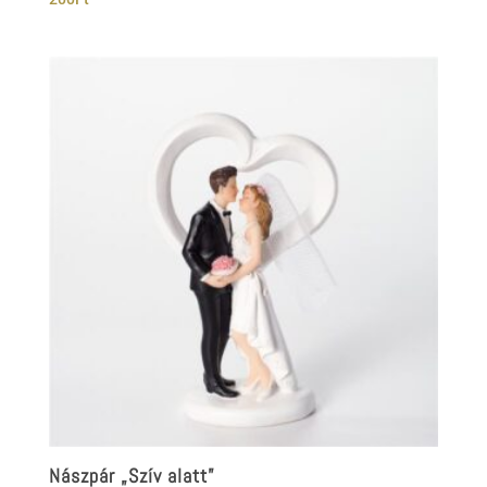
Nászpár „Szív alatt”