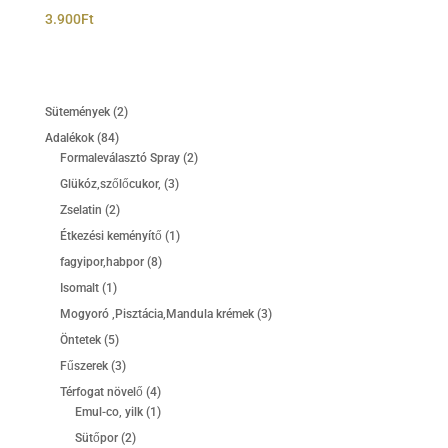
3.900
Ft
2
Sütemények
2
termék
84
Adalékok
84
termék
2
Formaleválasztó Spray
2
termék
3
Glükóz,szőlőcukor,
3
termék
2
Zselatin
2
termék
1
Étkezési keményítő
1
termék
8
fagyipor,habpor
8
termék
1
Isomalt
1
termék
3
Mogyoró ,Pisztácia,Mandula krémek
3
termék
5
Öntetek
5
termék
3
Fűszerek
3
termék
4
Térfogat növelő
4
termék
1
Emul-co, yilk
1
termék
2
Sütőpor
2