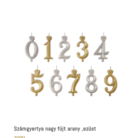
Számgyertya nagy fújt arany ,ezüst
200
Ft