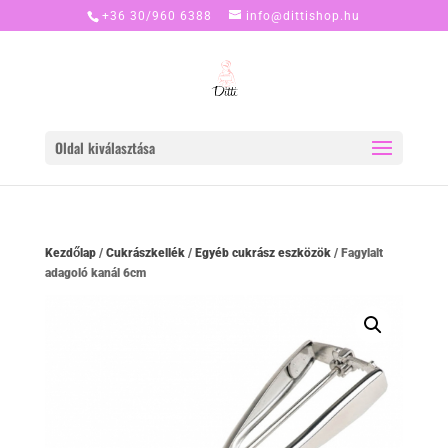
+36 30/960 6388
info@dittishop.hu
Oldal kiválasztása
Kezdőlap
/
Cukrászkellék
/
Egyéb cukrász eszközök
/ Fagylalt
adagoló kanál 6cm