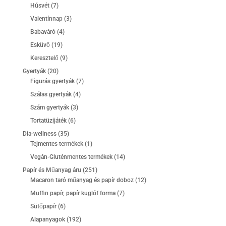
termék
7
Húsvét
7
termék
3
Valentínnap
3
termék
4
Babaváró
4
termék
19
Esküvő
19
termék
9
Keresztelő
9
termék
20
Gyertyák
20
termék
7
Figurás gyertyák
7
termék
4
Szálas gyertyák
4
termék
3
Szám gyertyák
3
termék
6
Tortatüzijáték
6
termék
35
Dia-wellness
35
termék
1
Tejmentes termékek
1
termék
14
Vegán-Gluténmentes termékek
14
termék
251
Papír és Műanyag áru
251
termék
12
Macaron taró műanyag és papír doboz
12
termék
7
Muffin papír, papír kuglóf forma
7
termék
6
Sütőpapír
6
termék
192
Alapanyagok
192