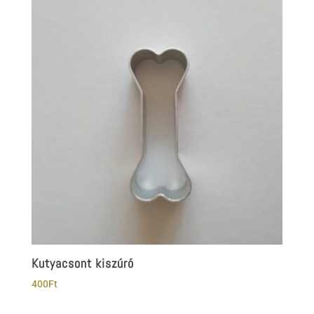
Kutyacsont kiszúró
400
Ft