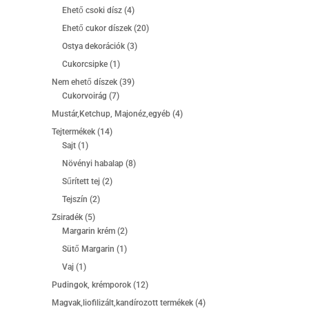
termék
4
Ehető csoki dísz
4
termék
20
Ehető cukor díszek
20
termék
3
Ostya dekorációk
3
termék
1
Cukorcsipke
1
termék
39
Nem ehető díszek
39
7
termék
Cukorvoirág
7
termék
4
Mustár,Ketchup, Majonéz,egyéb
4
termék
14
Tejtermékek
14
1
termék
Sajt
1
termék
8
Növényi habalap
8
termék
2
Sűrített tej
2
termék
2
Tejszín
2
termék
5
Zsiradék
5
termék
2
Margarin krém
2
termék
1
Sütő Margarin
1
termék
1
Vaj
1
termék
12
Pudingok, krémporok
12
termék
4
Magvak,liofilizált,kandírozott termékek
4