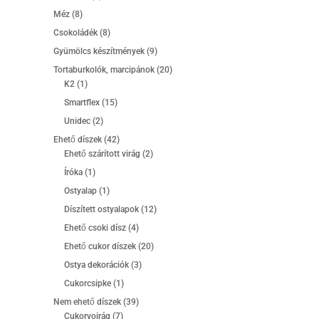
termék
8
Méz
8
termék
8
Csokoládék
8
termék
9
Gyümölcs készítmények
9
termék
20
Tortaburkolók, marcipánok
20
1
termék
K2
1
termék
15
Smartflex
15
termék
2
Unidec
2
termék
42
Ehető díszek
42
termék
2
Ehető szárított virág
2
termék
1
Íróka
1
termék
1
Ostyalap
1
termék
12
Díszített ostyalapok
12
termék
4
Ehető csoki dísz
4
termék
20
Ehető cukor díszek
20
termék
3
Ostya dekorációk
3
termék
1
Cukorcsipke
1
termék
39
Nem ehető díszek
39
7
termék
Cukorvoirág
7