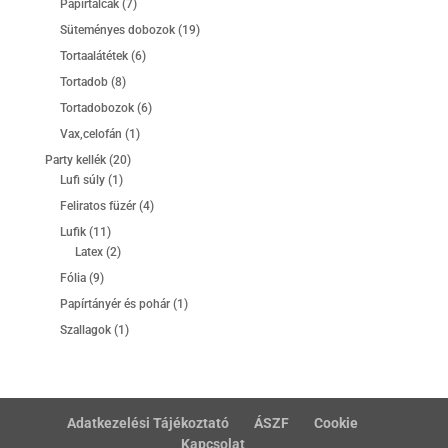
7
Papírtálcák
7
termék
19
Süteményes dobozok
19
termék
6
Tortaalátétek
6
termék
8
Tortadob
8
termék
6
Tortadobozok
6
termék
1
Vax,celofán
1
termék
20
Party kellék
20
1
termék
Lufi súly
1
termék
4
Feliratos füzér
4
termék
11
Lufik
11
termék
2
Latex
2
termék
9
Fólia
9
termék
1
Papírtányér és pohár
1
termék
1
Szallagok
1
termék
Adatkezelési Tájékoztató
ÁSZF
Cookie
Kapcsolat