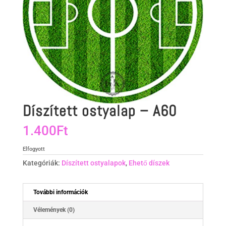
Díszített ostyalap – A60
1.400
Ft
Elfogyott
Kategóriák:
Díszített ostyalapok
,
Ehető díszek
További információk
Vélemények (0)