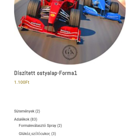
Díszített ostyalap-Forma1
1.100
Ft
2
Sütemények
2
termék
83
Adalékok
83
termék
2
Formaleválasztó Spray
2
termék
3
Glükóz,szőlőcukor,
3
termék