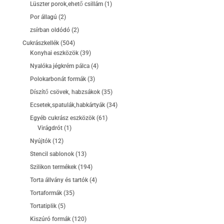
termék
1
Lüszter porok,ehető csillám
1
termék
2
Por állagú
2
termék
2
zsírban oldódó
2
termék
504
Cukrászkellék
504
termék
39
Konyhai eszközök
39
termék
4
Nyalóka jégkrém pálca
4
termék
3
Polokarbonát formák
3
termék
35
Díszítő csövek, habzsákok
35
termék
34
Ecsetek,spatulák,habkártyák
34
termék
61
Egyéb cukrász eszközök
61
1
termék
Virágdrót
1
termék
12
Nyújtók
12
termék
13
Stencil sablonok
13
termék
194
Szilikon termékek
194
termék
4
Torta állvány és tartók
4
termék
35
Tortaformák
35
termék
5
Tortatiplik
5
termék
120
Kiszúró formák
120