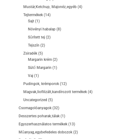
termék
4
Mustár,Ketchup, Majonéz,egyéb
4
termék
14
Tejtermékek
14
1
termék
Sajt
1
termék
8
Növényi habalap
8
termék
2
Sűrített tej
2
termék
2
Tejszín
2
termék
5
Zsiradék
5
termék
2
Margarin krém
2
termék
1
Sütő Margarin
1
termék
1
Vaj
1
termék
12
Pudingok, krémporok
12
termék
4
Magvak,liofilizált,kandírozott termékek
4
termék
5
Uncategorized
5
termék
32
Csomagolóanyagok
32
termék
1
Desszertes poharak,tálak
1
termék
13
Egyszerhasználatos termékek
13
termék
2
Műanyag,egybefedeles dobozok
2
termék