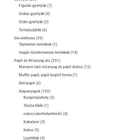
termék
7
Figurás gyertyák
7
termék
4
Szálas gyertyák
4
termék
3
Szám gyertyák
3
termék
6
Tortatüzijáték
6
termék
35
Dia-wellness
35
termék
1
Tejmentes termékek
1
termék
14
Vegán-Gluténmentes termékek
14
termék
251
Papír és Műanyag áru
251
termék
12
Macaron taró műanyag és papír doboz
12
termék
7
Muffin papír, papír kuglóf forma
7
termék
6
Sütőpapír
6
termék
192
Alapanyagok
192
termék
3
Burgonypehely
3
termék
1
Tészta félék
1
termék
4
cukor,cukorhelyettesítő
4
termék
3
Kakaópor
3
termék
5
Keksz
5
termék
4
Lisztfélék
4