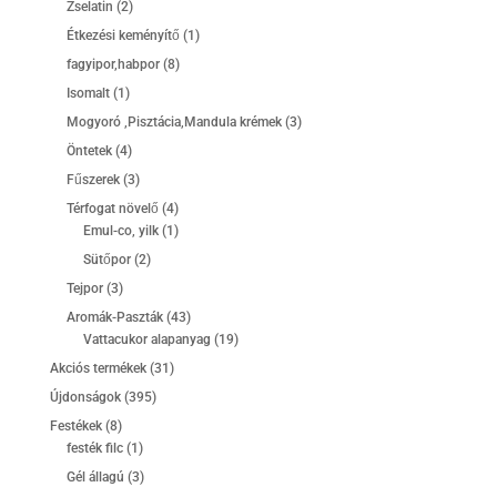
2
Zselatin
2
termék
1
Étkezési keményítő
1
termék
8
fagyipor,habpor
8
termék
1
Isomalt
1
termék
3
Mogyoró ,Pisztácia,Mandula krémek
3
termék
4
Öntetek
4
termék
3
Fűszerek
3
termék
4
Térfogat növelő
4
termék
1
Emul-co, yilk
1
termék
2
Sütőpor
2
termék
3
Tejpor
3
termék
43
Aromák-Paszták
43
termék
19
Vattacukor alapanyag
19
termék
31
Akciós termékek
31
termék
395
Újdonságok
395
termék
8
Festékek
8
termék
1
festék filc
1
termék
3
Gél állagú
3