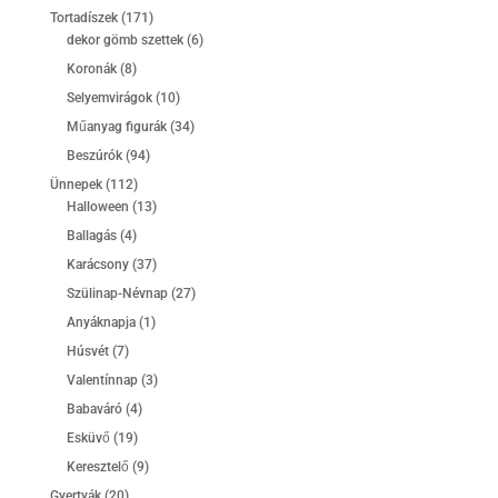
termék
171
Tortadíszek
171
termék
6
dekor gömb szettek
6
termék
8
Koronák
8
termék
10
Selyemvirágok
10
termék
34
Műanyag figurák
34
termék
94
Beszúrók
94
termék
112
Ünnepek
112
termék
13
Halloween
13
termék
4
Ballagás
4
termék
37
Karácsony
37
termék
27
Szülinap-Névnap
27
termék
1
Anyáknapja
1
termék
7
Húsvét
7
termék
3
Valentínnap
3
termék
4
Babaváró
4
termék
19
Esküvő
19
termék
9
Keresztelő
9
termék
20
Gyertyák
20