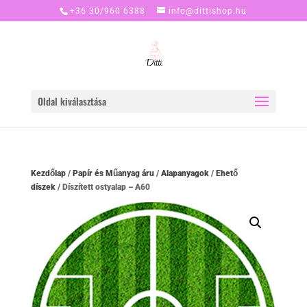
+36 30/960 6388
info@dittishop.hu
Oldal kiválasztása
Kezdőlap
/
Papír és Műanyag áru
/
Alapanyagok
/
Ehető
díszek
/ Díszített ostyalap – A60