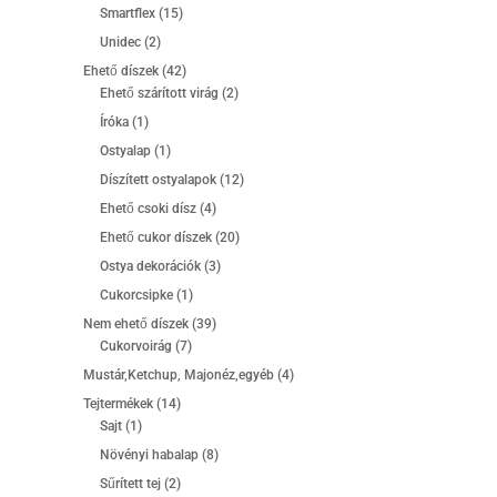
termék
15
Smartflex
15
termék
2
Unidec
2
termék
42
Ehető díszek
42
termék
2
Ehető szárított virág
2
termék
1
Íróka
1
termék
1
Ostyalap
1
termék
12
Díszített ostyalapok
12
termék
4
Ehető csoki dísz
4
termék
20
Ehető cukor díszek
20
termék
3
Ostya dekorációk
3
termék
1
Cukorcsipke
1
termék
39
Nem ehető díszek
39
7
termék
Cukorvoirág
7
termék
4
Mustár,Ketchup, Majonéz,egyéb
4
termék
14
Tejtermékek
14
1
termék
Sajt
1
termék
8
Növényi habalap
8
termék
2
Sűrített tej
2