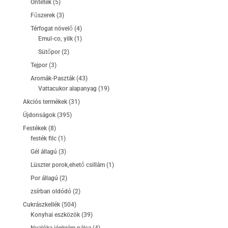
5
Öntetek
5
termék
3
Fűszerek
3
termék
4
Térfogat növelő
4
termék
1
Emul-co, yilk
1
termék
2
Sütőpor
2
termék
3
Tejpor
3
termék
43
Aromák-Paszták
43
termék
19
Vattacukor alapanyag
19
termék
31
Akciós termékek
31
termék
395
Újdonságok
395
termék
8
Festékek
8
termék
1
festék filc
1
termék
3
Gél állagú
3
termék
1
Lüszter porok,ehető csillám
1
termék
2
Por állagú
2
termék
2
zsírban oldódó
2
termék
504
Cukrászkellék
504
termék
39
Konyhai eszközök
39
termék
4
Nyalóka jégkrém pálca
4