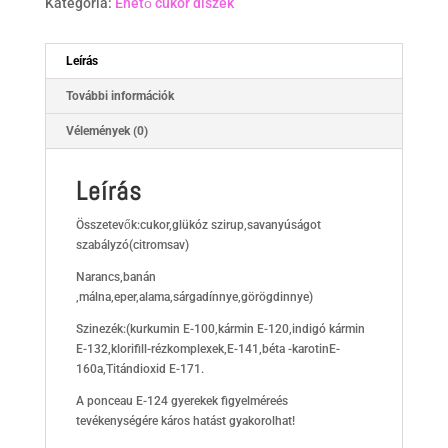
Kategória:
Ehető cukor díszek
Leírás
További információk
Vélemények (0)
Leírás
Összetevők:cukor,glükóz szirup,savanyúságot
szabályzó(citromsav)
Narancs,banán
,málna,eper,alama,sárgadínnye,görögdinnye)
Szinezék:(kurkumin E-100,kármin E-120,indigó kármin
E-132,klorifill-rézkomplexek,E-141,béta -karotinE-
160a,Titándioxid E-171.
A ponceau E-124 gyerekek figyelméreés
tevékenységére káros hatást gyakorolhat!