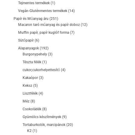
termék
1
Tejmentes termékek
1
termék
14
Vegán-Gluténmentes termékek
14
termék
251
Papír és Műanyag áru
251
termék
12
Macaron taró műanyag és papír doboz
12
termék
7
Muffin papír, papír kuglóf forma
7
termék
6
Sütőpapír
6
termék
192
Alapanyagok
192
termék
3
Burgonypehely
3
termék
1
Tészta félék
1
termék
4
cukor,cukorhelyettesítő
4
termék
3
Kakaópor
3
termék
5
Keksz
5
termék
4
Lisztfélék
4
termék
8
Méz
8
termék
8
Csokoládék
8
termék
9
Gyümölcs készítmények
9
termék
20
Tortaburkolók, marcipánok
20
1
termék
K2
1