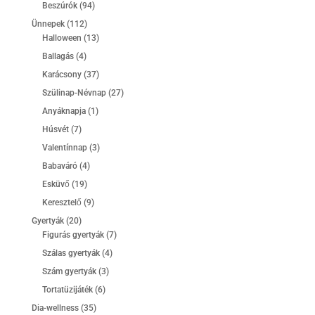
termék
94
Beszúrók
94
termék
112
Ünnepek
112
termék
13
Halloween
13
termék
4
Ballagás
4
termék
37
Karácsony
37
termék
27
Szülinap-Névnap
27
termék
1
Anyáknapja
1
termék
7
Húsvét
7
termék
3
Valentínnap
3
termék
4
Babaváró
4
termék
19
Esküvő
19
termék
9
Keresztelő
9
termék
20
Gyertyák
20
termék
7
Figurás gyertyák
7
termék
4
Szálas gyertyák
4
termék
3
Szám gyertyák
3
termék
6
Tortatüzijáték
6
termék
35
Dia-wellness
35