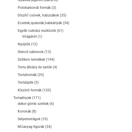
termék
3
Polokarbonát formák
3
termék
35
Díszítő csövek, habzsákok
35
termék
34
Ecsetek,spatulák,habkártyák
34
termék
61
Egyéb cukrász eszközök
61
1
termék
Virágdrót
1
termék
12
Nyújtók
12
termék
13
Stencil sablonok
13
termék
194
Szilikon termékek
194
termék
4
Torta állvány és tartók
4
termék
35
Tortaformák
35
termék
5
Tortatiplik
5
termék
120
Kiszúró formák
120
termék
171
Tortadíszek
171
termék
6
dekor gömb szettek
6
termék
8
Koronák
8
termék
10
Selyemvirágok
10
termék
34
Műanyag figurák
34