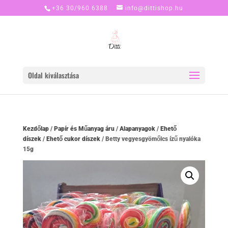
+36 30/960 6388
info@dittishop.hu
Oldal kiválasztása
Kezdőlap
/
Papír és Műanyag áru
/
Alapanyagok
/
Ehető
díszek
/
Ehető cukor díszek
/ Betty vegyesgyömőlcs ízű nyalóka
15g