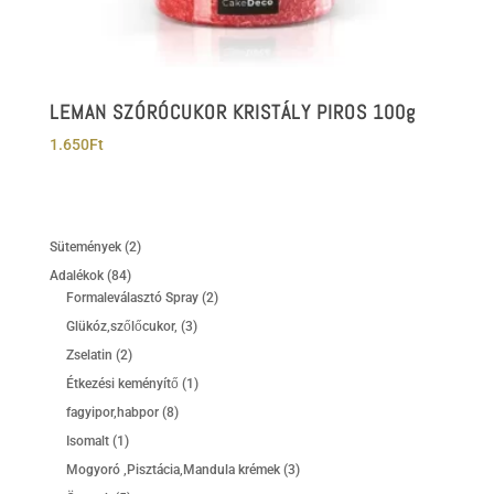
LEMAN SZÓRÓCUKOR KRISTÁLY PIROS 100g
1.650
Ft
2
Sütemények
2
termék
84
Adalékok
84
termék
2
Formaleválasztó Spray
2
termék
3
Glükóz,szőlőcukor,
3
termék
2
Zselatin
2
termék
1
Étkezési keményítő
1
termék
8
fagyipor,habpor
8
termék
1
Isomalt
1
termék
3
Mogyoró ,Pisztácia,Mandula krémek
3
termék