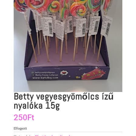
Betty vegyesgyömőlcs ízű
nyalóka 15g
250
Ft
Elfogyott