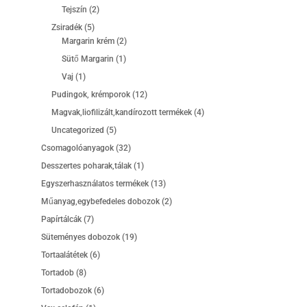
termék
2
Tejszín
2
termék
5
Zsiradék
5
termék
2
Margarin krém
2
termék
1
Sütő Margarin
1
termék
1
Vaj
1
termék
12
Pudingok, krémporok
12
termék
4
Magvak,liofilizált,kandírozott termékek
4
termék
5
Uncategorized
5
termék
32
Csomagolóanyagok
32
termék
1
Desszertes poharak,tálak
1
termék
13
Egyszerhasználatos termékek
13
termék
2
Műanyag,egybefedeles dobozok
2
termék
7
Papírtálcák
7
termék
19
Süteményes dobozok
19
termék
6
Tortaalátétek
6
termék
8
Tortadob
8
termék
6
Tortadobozok
6
termék