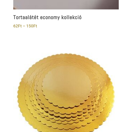
Tortaalátét economy kollekció
Ártartomány:
62
Ft
–
150
Ft
62Ft
-
150Ft