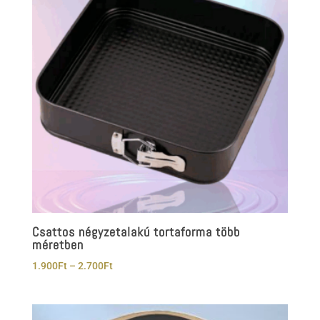
Csattos négyzetalakú tortaforma több
méretben
Ártartomány:
1.900
Ft
–
2.700
Ft
1.900Ft
-
2.700Ft