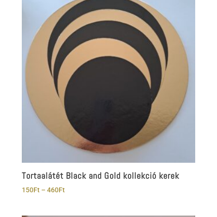
Tortaalátét Black and Gold kollekció kerek
Ártartomány:
150
Ft
–
460
Ft
150Ft
-